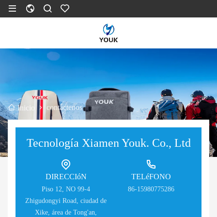
contáctenos
Inicio
Tecnología Xiamen Youk. Co., Ltd
DIRECCIóN
TELéFONO
Piso 12, NO 99-4
86-15980775286
Zhigudongyi Road, ciudad de
Xike, área de Tong'an,